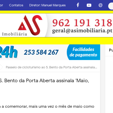
or
Contatos
Diretor: Manuel Marques
P
Passeio de cicloturismo ao S. Bento da Porta Aberta assinala ‘Maio, mês do coração’
S. Bento da Porta Aberta assinala ‘Maio,
tá a comemorar, mais uma vez o mês de maio como