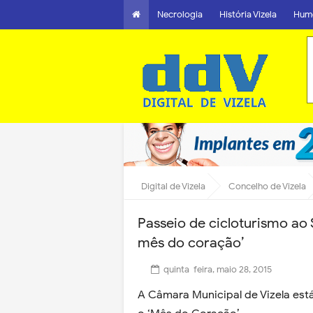
Necrologia
História Vizela
Hum
Digital de Vizela
Concelho de Vizela
Passeio de cicloturismo ao 
mês do coração’
quinta-feira, maio 28, 2015
A Câmara Municipal de Vizela es