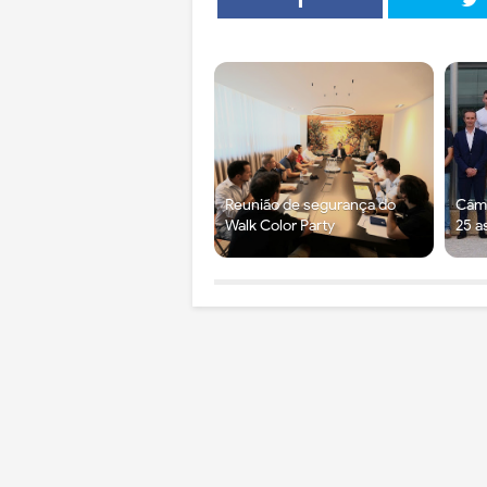
Reunião de segurança do
Câma
Walk Color Party
25 a