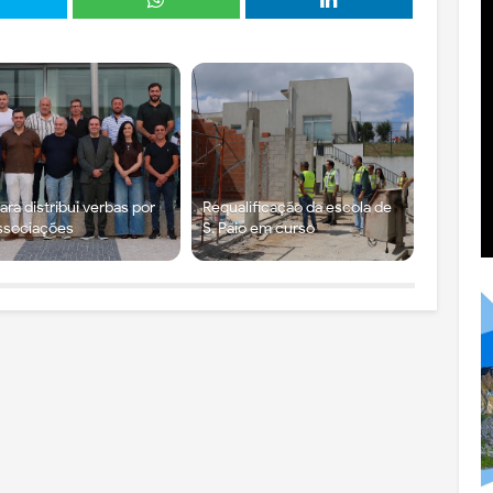
ra distribui verbas por
Requalificação da escola de
ssociações
S. Paio em curso