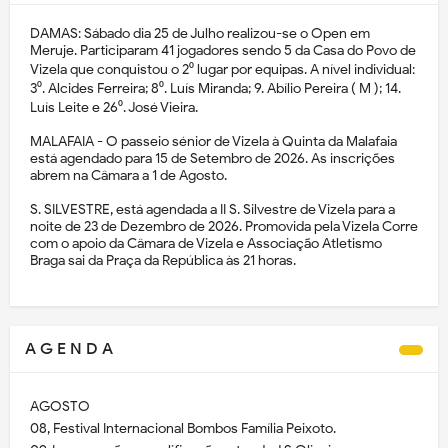
DAMAS: Sábado dia 25 de Julho realizou-se o Open em
Meruje. Participaram 41 jogadores sendo 5 da Casa do Povo de
Vizela que conquistou o 2⁰ lugar por equipas. A nível individual:
3⁰. Alcides Ferreira; 8⁰. Luís Miranda; 9. Abílio Pereira ( M ); 14.
Luís Leite e 26⁰. José Vieira.
MALAFAIA - O passeio sénior de Vizela à Quinta da Malafaia
está agendado para 15 de Setembro de 2026. As inscrições
abrem na Câmara a 1 de Agosto.
S. SILVESTRE, está agendada a II S. Silvestre de Vizela para a
noite de 23 de Dezembro de 2026. Promovida pela Vizela Corre
com o apoio da Câmara de Vizela e Associação Atletismo
Braga sai da Praça da República às 21 horas.
A G E N D A
AGOSTO
08, Festival Internacional Bombos Família Peixoto.