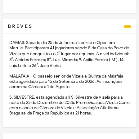
B R E V E S
DAMAS: Sábado dia 25 de Julho realizou-se o Open em
Meruje. Participaram 41 jogadores sendo 5 da Casa do Povo de
Vizela que conquistou o 2⁰ lugar por equipas. A nível individual:
3⁰. Alcides Ferreira; 8⁰. Luís Miranda; 9. Abílio Pereira ( M ); 14.
Luís Leite e 26⁰. José Vieira.
MALAFAIA - O passeio sénior de Vizela à Quinta da Malafaia
está agendado para 15 de Setembro de 2026. As inscrições
abrem na Câmara a 1 de Agosto.
S. SILVESTRE, está agendada a II S. Silvestre de Vizela para a
noite de 23 de Dezembro de 2026. Promovida pela Vizela Corre
com o apoio da Câmara de Vizela e Associação Atletismo
Braga sai da Praça da República às 21 horas.