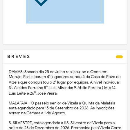
B R E V E S
DAMAS: Sábado dia 25 de Julho realizou-se o Open em
Meruje. Participaram 41 jogadores sendo 5 da Casa do Povo de
Vizela que conquistou o 2⁰ lugar por equipas. A nível individual:
3⁰. Alcides Ferreira; 8⁰. Luís Miranda; 9. Abílio Pereira ( M ); 14.
Luís Leite e 26⁰. José Vieira.
MALAFAIA - O passeio sénior de Vizela à Quinta da Malafaia
está agendado para 15 de Setembro de 2026. As inscrições
abrem na Câmara a 1 de Agosto.
S. SILVESTRE, está agendada a II S. Silvestre de Vizela para a
noite de 23 de Dezembro de 2026. Promovida pela Vizela Corre