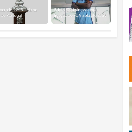
arralense-Vizela na
Bright Godwin prolonga
 de Portugal
ligação ao FC Vizela até 2028