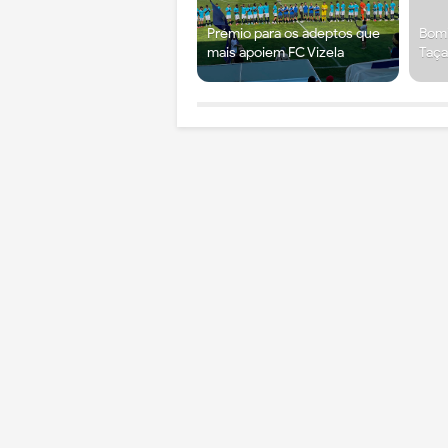
Prémio para os adeptos que
Bomb
mais apoiem FC Vizela
Taça