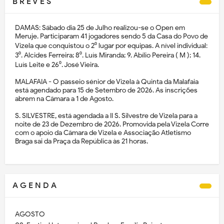
B R E V E S
DAMAS: Sábado dia 25 de Julho realizou-se o Open em
Meruje. Participaram 41 jogadores sendo 5 da Casa do Povo de
Vizela que conquistou o 2⁰ lugar por equipas. A nível individual:
3⁰. Alcides Ferreira; 8⁰. Luís Miranda; 9. Abílio Pereira ( M ); 14.
Luís Leite e 26⁰. José Vieira.
MALAFAIA - O passeio sénior de Vizela à Quinta da Malafaia
está agendado para 15 de Setembro de 2026. As inscrições
abrem na Câmara a 1 de Agosto.
S. SILVESTRE, está agendada a II S. Silvestre de Vizela para a
noite de 23 de Dezembro de 2026. Promovida pela Vizela Corre
com o apoio da Câmara de Vizela e Associação Atletismo
Braga sai da Praça da República às 21 horas.
A G E N D A
AGOSTO