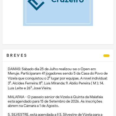
B R E V E S
DAMAS: Sábado dia 25 de Julho realizou-se o Open em
Meruje. Participaram 41 jogadores sendo 5 da Casa do Povo de
Vizela que conquistou o 2⁰ lugar por equipas. A nível individual:
3⁰. Alcides Ferreira; 8⁰. Luís Miranda; 9. Abílio Pereira ( M ); 14.
Luís Leite e 26⁰. José Vieira.
MALAFAIA - O passeio sénior de Vizela à Quinta da Malafaia
está agendado para 15 de Setembro de 2026. As inscrições
abrem na Câmara a 1 de Agosto.
S. SILVESTRE, está agendada a II S. Silvestre de Vizela para a