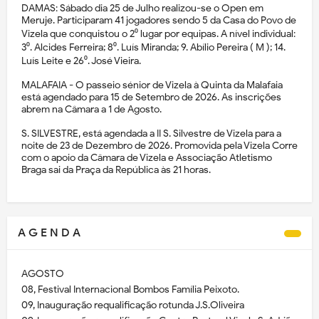
DAMAS: Sábado dia 25 de Julho realizou-se o Open em
Meruje. Participaram 41 jogadores sendo 5 da Casa do Povo de
Vizela que conquistou o 2⁰ lugar por equipas. A nível individual:
3⁰. Alcides Ferreira; 8⁰. Luís Miranda; 9. Abílio Pereira ( M ); 14.
Luís Leite e 26⁰. José Vieira.
MALAFAIA - O passeio sénior de Vizela à Quinta da Malafaia
está agendado para 15 de Setembro de 2026. As inscrições
abrem na Câmara a 1 de Agosto.
S. SILVESTRE, está agendada a II S. Silvestre de Vizela para a
noite de 23 de Dezembro de 2026. Promovida pela Vizela Corre
com o apoio da Câmara de Vizela e Associação Atletismo
Braga sai da Praça da República às 21 horas.
A G E N D A
AGOSTO
08, Festival Internacional Bombos Família Peixoto.
09, Inauguração requalificação rotunda J.S.Oliveira