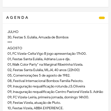
A G E N D A
JULHO
30, Festas S. Eulália, Arruada de Bombos
***
AGOSTO
01, FC Vizela-Celta Vigo B jogo apresentação 17h00.
01, Festas Santa Eulália, Adriana Lua e djs.
01, Walk Color Party" na Marginal Ribeirinha Vizela.
02, Festas Santa Eulália, MLJ4, 40 anos (22h00)
05, Comemorações 5 de agosto de 1982.
08, Festival Internacional Bombos Família Peixoto.
09, Inauguração requalificação rotunda J.S.Oliveira
09, Inauguração requalificação Centro Pastoral Vizela S. Adrião
09, FC Vizela-Leiria, primeira jornada, domingo 14h00.
09, Festas Vizela, atuação de Pluto.
10, Festas Vizela, ABBA EXPERIENCE.