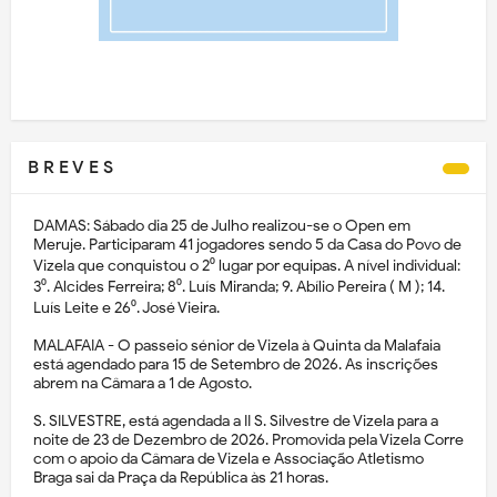
B R E V E S
DAMAS: Sábado dia 25 de Julho realizou-se o Open em
Meruje. Participaram 41 jogadores sendo 5 da Casa do Povo de
Vizela que conquistou o 2⁰ lugar por equipas. A nível individual:
3⁰. Alcides Ferreira; 8⁰. Luís Miranda; 9. Abílio Pereira ( M ); 14.
Luís Leite e 26⁰. José Vieira.
MALAFAIA - O passeio sénior de Vizela à Quinta da Malafaia
está agendado para 15 de Setembro de 2026. As inscrições
abrem na Câmara a 1 de Agosto.
S. SILVESTRE, está agendada a II S. Silvestre de Vizela para a
noite de 23 de Dezembro de 2026. Promovida pela Vizela Corre
com o apoio da Câmara de Vizela e Associação Atletismo
Braga sai da Praça da República às 21 horas.