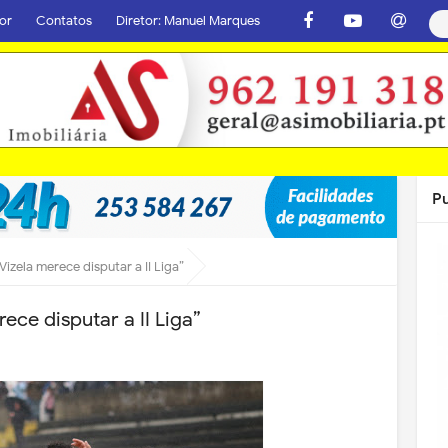
or
Contatos
Diretor: Manuel Marques
P
izela merece disputar a II Liga”
ce disputar a II Liga”