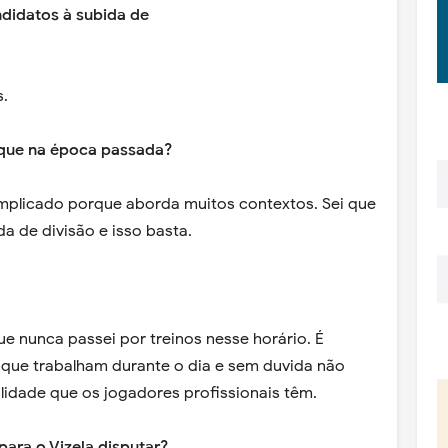
ndidatos à subida de
s.
 que na época passada?
plicado porque aborda muitos contextos. Sei que
da de divisão e isso basta.
ue nunca passei por treinos nesse horário. É
que trabalham durante o dia e sem duvida não
lidade que os jogadores profissionais têm.
para o Vizela disputar?