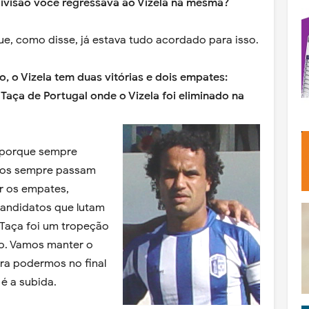
divisão você regressava ao Vizela na mesma?
e, como disse, já estava tudo acordado para isso.
 o Vizela tem duas vitórias e dois empates:
Taça de Portugal onde o Vizela foi eliminado na
s porque sempre
tos sempre passam
ar os empates,
andidatos que lutam
 Taça foi um tropeção
do. Vamos manter o
ra podermos no final
 é a subida.