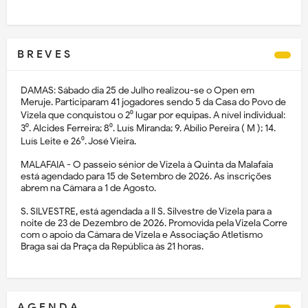
B R E V E S
DAMAS: Sábado dia 25 de Julho realizou-se o Open em
Meruje. Participaram 41 jogadores sendo 5 da Casa do Povo de
Vizela que conquistou o 2⁰ lugar por equipas. A nível individual:
3⁰. Alcides Ferreira; 8⁰. Luís Miranda; 9. Abílio Pereira ( M ); 14.
Luís Leite e 26⁰. José Vieira.
MALAFAIA - O passeio sénior de Vizela à Quinta da Malafaia
está agendado para 15 de Setembro de 2026. As inscrições
abrem na Câmara a 1 de Agosto.
S. SILVESTRE, está agendada a II S. Silvestre de Vizela para a
noite de 23 de Dezembro de 2026. Promovida pela Vizela Corre
com o apoio da Câmara de Vizela e Associação Atletismo
Braga sai da Praça da República às 21 horas.
A G E N D A