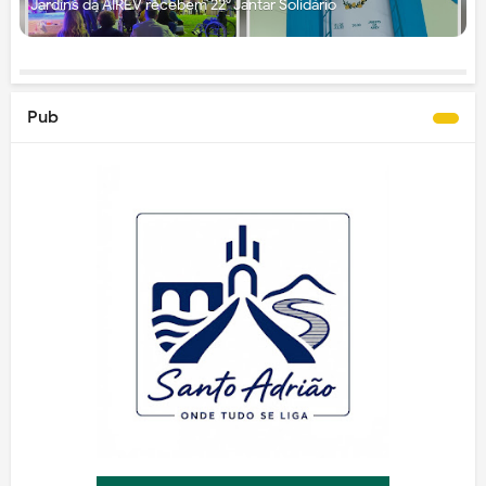
Jardins da AIREV recebem 22⁰ Jantar Solidário
Pub