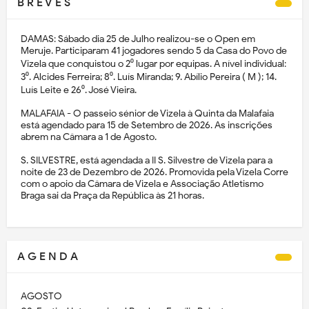
B R E V E S
DAMAS: Sábado dia 25 de Julho realizou-se o Open em
Meruje. Participaram 41 jogadores sendo 5 da Casa do Povo de
Vizela que conquistou o 2⁰ lugar por equipas. A nível individual:
3⁰. Alcides Ferreira; 8⁰. Luís Miranda; 9. Abílio Pereira ( M ); 14.
Luís Leite e 26⁰. José Vieira.
MALAFAIA - O passeio sénior de Vizela à Quinta da Malafaia
está agendado para 15 de Setembro de 2026. As inscrições
abrem na Câmara a 1 de Agosto.
S. SILVESTRE, está agendada a II S. Silvestre de Vizela para a
noite de 23 de Dezembro de 2026. Promovida pela Vizela Corre
com o apoio da Câmara de Vizela e Associação Atletismo
Braga sai da Praça da República às 21 horas.
A G E N D A
AGOSTO