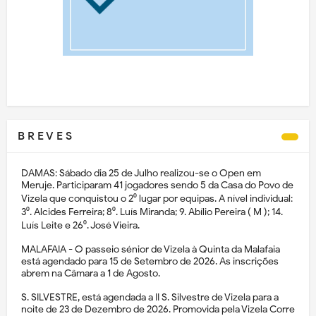
B R E V E S
DAMAS: Sábado dia 25 de Julho realizou-se o Open em
Meruje. Participaram 41 jogadores sendo 5 da Casa do Povo de
Vizela que conquistou o 2⁰ lugar por equipas. A nível individual:
3⁰. Alcides Ferreira; 8⁰. Luís Miranda; 9. Abílio Pereira ( M ); 14.
Luís Leite e 26⁰. José Vieira.
MALAFAIA - O passeio sénior de Vizela à Quinta da Malafaia
está agendado para 15 de Setembro de 2026. As inscrições
abrem na Câmara a 1 de Agosto.
S. SILVESTRE, está agendada a II S. Silvestre de Vizela para a
noite de 23 de Dezembro de 2026. Promovida pela Vizela Corre