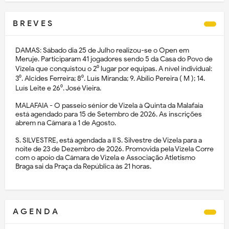
B R E V E S
DAMAS: Sábado dia 25 de Julho realizou-se o Open em
Meruje. Participaram 41 jogadores sendo 5 da Casa do Povo de
Vizela que conquistou o 2⁰ lugar por equipas. A nível individual:
3⁰. Alcides Ferreira; 8⁰. Luís Miranda; 9. Abílio Pereira ( M ); 14.
Luís Leite e 26⁰. José Vieira.
MALAFAIA - O passeio sénior de Vizela à Quinta da Malafaia
está agendado para 15 de Setembro de 2026. As inscrições
abrem na Câmara a 1 de Agosto.
S. SILVESTRE, está agendada a II S. Silvestre de Vizela para a
noite de 23 de Dezembro de 2026. Promovida pela Vizela Corre
com o apoio da Câmara de Vizela e Associação Atletismo
Braga sai da Praça da República às 21 horas.
A G E N D A