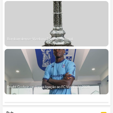
Bombarralense-Vizela na Taça de Portugal
Bright Godwin prolonga ligação ao FC Vizela até 2028