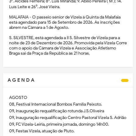
3⁰. Alcides Ferreira; 8⁰. Luís Miranda; 9. Abílio Pereira ( M ); 14.
Luís Leite e 26⁰. José Vieira.
MALAFAIA - O passeio sénior de Vizela à Quinta da Malafaia
está agendado para 15 de Setembro de 2026. As inscrições
abrem na Câmara a 1 de Agosto.
S. SILVESTRE, está agendada a II S. Silvestre de Vizela para a
noite de 23 de Dezembro de 2026. Promovida pela Vizela Corre
com o apoio da Câmara de Vizela e Associação Atletismo
Braga sai da Praça da República às 21 horas.
A G E N D A
AGOSTO
08, Festival Internacional Bombos Família Peixoto.
09, Inauguração requalificação rotunda J.S.Oliveira
09, Inauguração requalificação Centro Pastoral Vizela S. Adrião
09, FC Vizela-Leiria, primeira jornada, domingo 14h00.
09, Festas Vizela, atuação de Pluto.