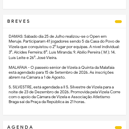
B R E V E S
DAMAS: Sábado dia 25 de Julho realizou-se o Open em
Meruje. Participaram 41 jogadores sendo 5 da Casa do Povo de
Vizela que conquistou o 2⁰ lugar por equipas. A nível individual:
3⁰. Alcides Ferreira; 8⁰. Luís Miranda; 9. Abílio Pereira ( M ); 14.
Luís Leite e 26⁰. José Vieira.
MALAFAIA - O passeio sénior de Vizela à Quinta da Malafaia
está agendado para 15 de Setembro de 2026. As inscrições
abrem na Câmara a 1 de Agosto.
S. SILVESTRE, está agendada a II S. Silvestre de Vizela para a
noite de 23 de Dezembro de 2026. Promovida pela Vizela Corre
com o apoio da Câmara de Vizela e Associação Atletismo
Braga sai da Praça da República às 21 horas.
A G E N D A