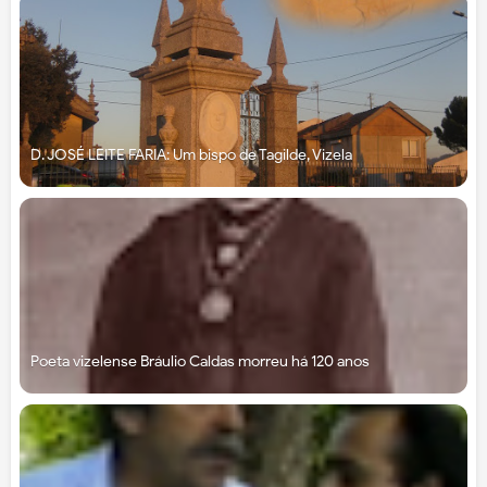
D. JOSÉ LEITE FARIA: Um bispo de Tagilde, Vizela
Poeta vizelense Bráulio Caldas morreu há 120 anos