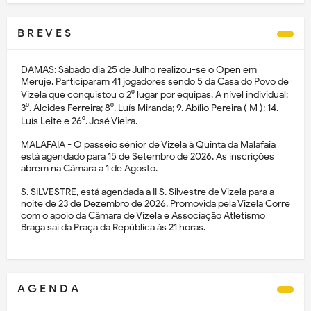
B R E V E S
DAMAS: Sábado dia 25 de Julho realizou-se o Open em
Meruje. Participaram 41 jogadores sendo 5 da Casa do Povo de
Vizela que conquistou o 2⁰ lugar por equipas. A nível individual:
3⁰. Alcides Ferreira; 8⁰. Luís Miranda; 9. Abílio Pereira ( M ); 14.
Luís Leite e 26⁰. José Vieira.
MALAFAIA - O passeio sénior de Vizela à Quinta da Malafaia
está agendado para 15 de Setembro de 2026. As inscrições
abrem na Câmara a 1 de Agosto.
S. SILVESTRE, está agendada a II S. Silvestre de Vizela para a
noite de 23 de Dezembro de 2026. Promovida pela Vizela Corre
com o apoio da Câmara de Vizela e Associação Atletismo
Braga sai da Praça da República às 21 horas.
A G E N D A