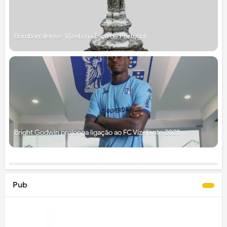
Bombarralense-Vizela na Taça de Portugal
Bright Godwin prolonga ligação ao FC Vizela até 2028
Pub