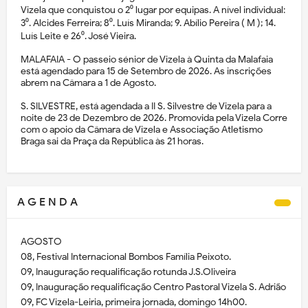
Vizela que conquistou o 2⁰ lugar por equipas. A nível individual:
3⁰. Alcides Ferreira; 8⁰. Luís Miranda; 9. Abílio Pereira ( M ); 14.
Luís Leite e 26⁰. José Vieira.
MALAFAIA - O passeio sénior de Vizela à Quinta da Malafaia
está agendado para 15 de Setembro de 2026. As inscrições
abrem na Câmara a 1 de Agosto.
S. SILVESTRE, está agendada a II S. Silvestre de Vizela para a
noite de 23 de Dezembro de 2026. Promovida pela Vizela Corre
com o apoio da Câmara de Vizela e Associação Atletismo
Braga sai da Praça da República às 21 horas.
A G E N D A
AGOSTO
08, Festival Internacional Bombos Família Peixoto.
09, Inauguração requalificação rotunda J.S.Oliveira
09, Inauguração requalificação Centro Pastoral Vizela S. Adrião
09, FC Vizela-Leiria, primeira jornada, domingo 14h00.