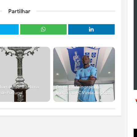
Partilhar
arralense-Vizela na
Bright Godwin prolonga
 de Portugal
ligação ao FC Vizela até 2028