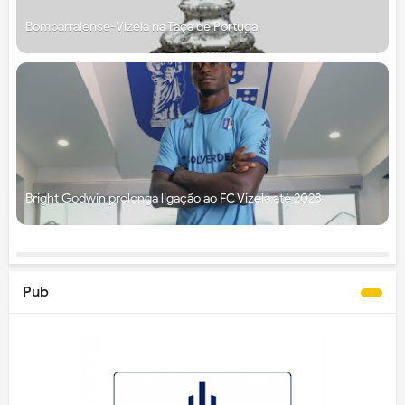
Bombarralense-Vizela na Taça de Portugal
Bright Godwin prolonga ligação ao FC Vizela até 2028
Pub