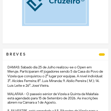
B R E V E S
DAMAS: Sábado dia 25 de Julho realizou-se o Open em
Meruje. Participaram 41 jogadores sendo 5 da Casa do Povo de
Vizela que conquistou o 2⁰ lugar por equipas. A nível individual:
3⁰. Alcides Ferreira; 8⁰. Luís Miranda; 9. Abílio Pereira ( M ); 14.
Luís Leite e 26⁰. José Vieira.
MALAFAIA - O passeio sénior de Vizela à Quinta da Malafaia
está agendado para 15 de Setembro de 2026. As inscrições
abrem na Câmara a 1 de Agosto.
S. SILVESTRE, está agendada a II S. Silvestre de Vizela para a