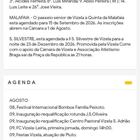
3⁰. Alcides Ferreira; 8⁰. Luís Miranda; 9. Abílio Pereira ( M ); 14.
Luís Leite e 26⁰. José Vieira.
MALAFAIA - O passeio sénior de Vizela à Quinta da Malafaia
está agendado para 15 de Setembro de 2026. As inscrições
abrem na Câmara a 1 de Agosto.
S. SILVESTRE, está agendada a II S. Silvestre de Vizela para a
noite de 23 de Dezembro de 2026. Promovida pela Vizela Corre
com o apoio da Câmara de Vizela e Associação Atletismo
Braga sai da Praça da República às 21 horas.
A G E N D A
AGOSTO
08, Festival Internacional Bombos Família Peixoto.
09, Inauguração requalificação rotunda J.S.Oliveira
09, Inauguração requalificação Centro Pastoral Vizela S. Adrião
09, FC Vizela-Leiria, primeira jornada, domingo 14h00.
09, Festas Vizela, atuação de Pluto.