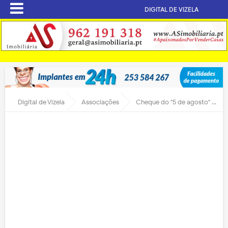
DIGITAL DE VIZELA
Digital de Vizela
Associações
Cheque do "5 de agosto" para os Bombeiros de Vizela