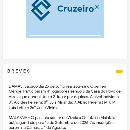
B R E V E S
DAMAS: Sábado dia 25 de Julho realizou-se o Open em
Meruje. Participaram 41 jogadores sendo 5 da Casa do Povo de
Vizela que conquistou o 2⁰ lugar por equipas. A nível individual:
3⁰. Alcides Ferreira; 8⁰. Luís Miranda; 9. Abílio Pereira ( M ); 14.
Luís Leite e 26⁰. José Vieira.
MALAFAIA - O passeio sénior de Vizela à Quinta da Malafaia
está agendado para 15 de Setembro de 2026. As inscrições
abrem na Câmara a 1 de Agosto.