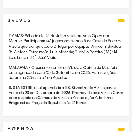
B R E V E S
DAMAS: Sábado dia 25 de Julho realizou-se o Open em
Meruje. Participaram 41 jogadores sendo 5 da Casa do Povo de
Vizela que conquistou o 2⁰ lugar por equipas. A nível individual:
3⁰. Alcides Ferreira; 8⁰. Luís Miranda; 9. Abílio Pereira ( M ); 14.
Luís Leite e 26⁰. José Vieira.
MALAFAIA - O passeio sénior de Vizela à Quinta da Malafaia
está agendado para 15 de Setembro de 2026. As inscrições
abrem na Câmara a 1 de Agosto.
S. SILVESTRE, está agendada a II S. Silvestre de Vizela para a
noite de 23 de Dezembro de 2026. Promovida pela Vizela Corre
com o apoio da Câmara de Vizela e Associação Atletismo
Braga sai da Praça da República às 21 horas.
A G E N D A