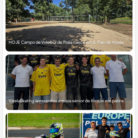
HOJE Campo de Voleibol de Praia nasce em S. Paio de Vizela
VizelaSkating apresentou equipa sénior de hóquei em patins