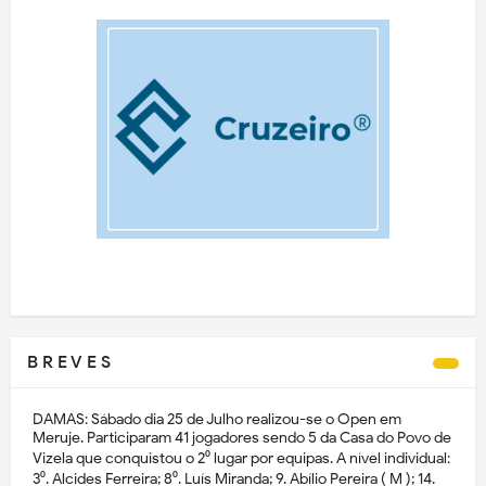
B R E V E S
DAMAS: Sábado dia 25 de Julho realizou-se o Open em
Meruje. Participaram 41 jogadores sendo 5 da Casa do Povo de
Vizela que conquistou o 2⁰ lugar por equipas. A nível individual:
3⁰. Alcides Ferreira; 8⁰. Luís Miranda; 9. Abílio Pereira ( M ); 14.