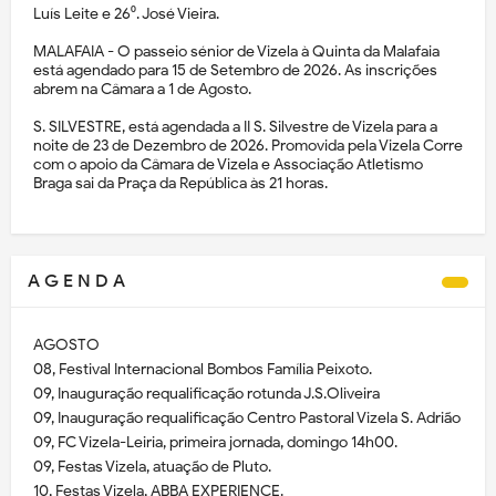
Luís Leite e 26⁰. José Vieira.
MALAFAIA - O passeio sénior de Vizela à Quinta da Malafaia
está agendado para 15 de Setembro de 2026. As inscrições
abrem na Câmara a 1 de Agosto.
S. SILVESTRE, está agendada a II S. Silvestre de Vizela para a
noite de 23 de Dezembro de 2026. Promovida pela Vizela Corre
com o apoio da Câmara de Vizela e Associação Atletismo
Braga sai da Praça da República às 21 horas.
A G E N D A
AGOSTO
08, Festival Internacional Bombos Família Peixoto.
09, Inauguração requalificação rotunda J.S.Oliveira
09, Inauguração requalificação Centro Pastoral Vizela S. Adrião
09, FC Vizela-Leiria, primeira jornada, domingo 14h00.
09, Festas Vizela, atuação de Pluto.
10, Festas Vizela, ABBA EXPERIENCE.