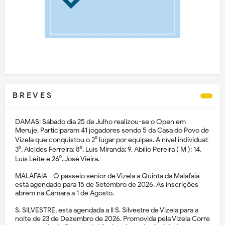
B R E V E S
DAMAS: Sábado dia 25 de Julho realizou-se o Open em
Meruje. Participaram 41 jogadores sendo 5 da Casa do Povo de
Vizela que conquistou o 2⁰ lugar por equipas. A nível individual:
3⁰. Alcides Ferreira; 8⁰. Luís Miranda; 9. Abílio Pereira ( M ); 14.
Luís Leite e 26⁰. José Vieira.
MALAFAIA - O passeio sénior de Vizela à Quinta da Malafaia
está agendado para 15 de Setembro de 2026. As inscrições
abrem na Câmara a 1 de Agosto.
S. SILVESTRE, está agendada a II S. Silvestre de Vizela para a
noite de 23 de Dezembro de 2026. Promovida pela Vizela Corre