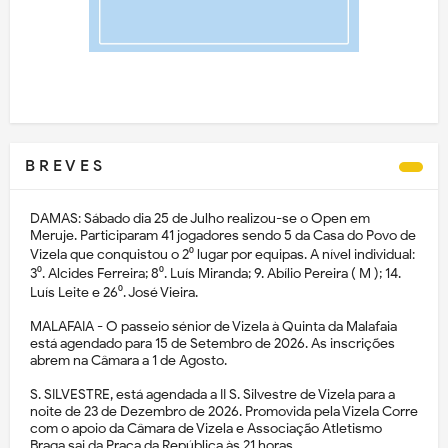
B R E V E S
DAMAS: Sábado dia 25 de Julho realizou-se o Open em
Meruje. Participaram 41 jogadores sendo 5 da Casa do Povo de
Vizela que conquistou o 2⁰ lugar por equipas. A nível individual:
3⁰. Alcides Ferreira; 8⁰. Luís Miranda; 9. Abílio Pereira ( M ); 14.
Luís Leite e 26⁰. José Vieira.
MALAFAIA - O passeio sénior de Vizela à Quinta da Malafaia
está agendado para 15 de Setembro de 2026. As inscrições
abrem na Câmara a 1 de Agosto.
S. SILVESTRE, está agendada a II S. Silvestre de Vizela para a
noite de 23 de Dezembro de 2026. Promovida pela Vizela Corre
com o apoio da Câmara de Vizela e Associação Atletismo
Braga sai da Praça da República às 21 horas.