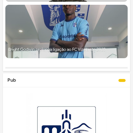
Bright Godwin prolonga ligação ao FC Vizela até 2028
Pub