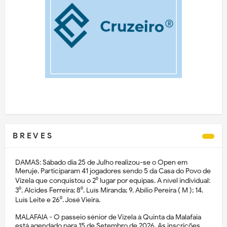
B R E V E S
DAMAS: Sábado dia 25 de Julho realizou-se o Open em
Meruje. Participaram 41 jogadores sendo 5 da Casa do Povo de
Vizela que conquistou o 2⁰ lugar por equipas. A nível individual:
3⁰. Alcides Ferreira; 8⁰. Luís Miranda; 9. Abílio Pereira ( M ); 14.
Luís Leite e 26⁰. José Vieira.
MALAFAIA - O passeio sénior de Vizela à Quinta da Malafaia
está agendado para 15 de Setembro de 2026. As inscrições