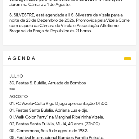
abrem na Câmara a 1 de Agosto.
S. SILVESTRE, está agendada a II S. Silvestre de Vizela para a
noite de 23 de Dezembro de 2026. Promovida pela Vizela Corre
com o apoio da Câmara de Vizela e Associação Atletismo
Braga sai da Praça da República às 21 horas.
A G E N D A
JULHO
30, Festas S. Eulália, Arruada de Bombos
***
AGOSTO
01, FC Vizela-Celta Vigo B jogo apresentação 17h00.
01, Festas Santa Eulália, Adriana Lua e djs.
01, Walk Color Party" na Marginal Ribeirinha Vizela.
02, Festas Santa Eulália, MLJ4, 40 anos (22h00)
05, Comemorações 5 de agosto de 1982.
08, Festival Internacional Bombos Família Peixoto.