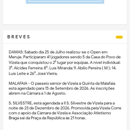
B R E V E S
DAMAS: Sábado dia 25 de Julho realizou-se o Open em
Meruje. Participaram 41 jogadores sendo 5 da Casa do Povo de
Vizela que conquistou o 2⁰ lugar por equipas. A nível individual:
3⁰. Alcides Ferreira; 8⁰. Luís Miranda; 9. Abílio Pereira ( M ); 14.
Luís Leite e 26⁰. José Vieira.
MALAFAIA - O passeio sénior de Vizela à Quinta da Malafaia
está agendado para 15 de Setembro de 2026. As inscrições
abrem na Câmara a 1 de Agosto.
S. SILVESTRE, está agendada a II S. Silvestre de Vizela para a
noite de 23 de Dezembro de 2026. Promovida pela Vizela Corre
com o apoio da Câmara de Vizela e Associação Atletismo
Braga sai da Praça da República às 21 horas.