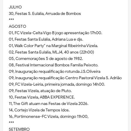
JULHO
30, Festas S. Eulália, Arruada de Bombos
***
AGOSTO
01, FC Vizela-Celta Vigo B jogo apresentação 17h00.
01, Festas Santa Eulália, Adriana Lua e djs.
01, Walk Color Party" na Marginal Ribeirinha Vizela.
02, Festas Santa Eulália, MLJ4, 40 anos (22h00)
05, Comemorações 5 de agosto de 1982.
08, Festival Internacional Bombos Família Peixoto.
09, Inauguração requalificação rotunda J.S.Oliveira
09, Inauguração requalificação Centro Pastoral Vizela S. Adrião
09, FC Vizela-Leiria, primeira jornada, domingo 14h00.
09, Festas Vizela, atuação de Pluto.
10, Festas Vizela, ABBA EXPERIENCE.
11, The Gift atuam nas Festas de Vizela 2026.
14, Cortejo Vizela de Tempos Idos.
16, Portimonense-FC Vizela, domingo 11h00,
***
SETEMBRO