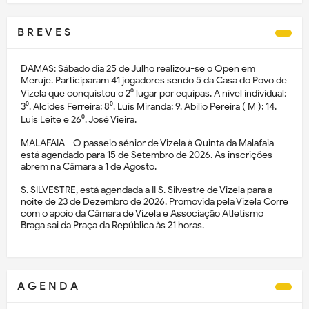
B R E V E S
DAMAS: Sábado dia 25 de Julho realizou-se o Open em
Meruje. Participaram 41 jogadores sendo 5 da Casa do Povo de
Vizela que conquistou o 2⁰ lugar por equipas. A nível individual:
3⁰. Alcides Ferreira; 8⁰. Luís Miranda; 9. Abílio Pereira ( M ); 14.
Luís Leite e 26⁰. José Vieira.
MALAFAIA - O passeio sénior de Vizela à Quinta da Malafaia
está agendado para 15 de Setembro de 2026. As inscrições
abrem na Câmara a 1 de Agosto.
S. SILVESTRE, está agendada a II S. Silvestre de Vizela para a
noite de 23 de Dezembro de 2026. Promovida pela Vizela Corre
com o apoio da Câmara de Vizela e Associação Atletismo
Braga sai da Praça da República às 21 horas.
A G E N D A