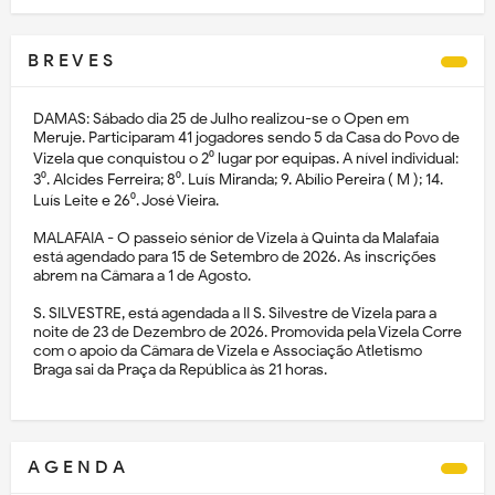
B R E V E S
DAMAS: Sábado dia 25 de Julho realizou-se o Open em
Meruje. Participaram 41 jogadores sendo 5 da Casa do Povo de
Vizela que conquistou o 2⁰ lugar por equipas. A nível individual:
3⁰. Alcides Ferreira; 8⁰. Luís Miranda; 9. Abílio Pereira ( M ); 14.
Luís Leite e 26⁰. José Vieira.
MALAFAIA - O passeio sénior de Vizela à Quinta da Malafaia
está agendado para 15 de Setembro de 2026. As inscrições
abrem na Câmara a 1 de Agosto.
S. SILVESTRE, está agendada a II S. Silvestre de Vizela para a
noite de 23 de Dezembro de 2026. Promovida pela Vizela Corre
com o apoio da Câmara de Vizela e Associação Atletismo
Braga sai da Praça da República às 21 horas.
A G E N D A