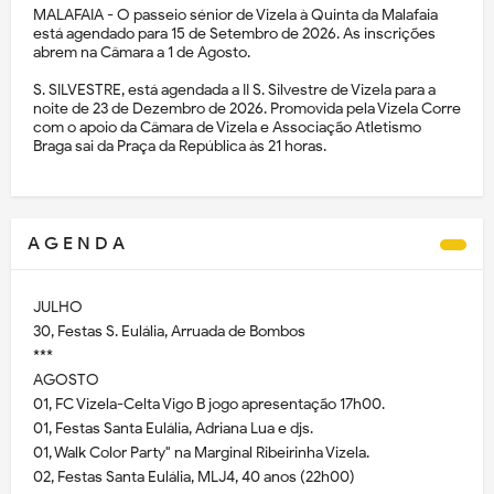
MALAFAIA - O passeio sénior de Vizela à Quinta da Malafaia
está agendado para 15 de Setembro de 2026. As inscrições
abrem na Câmara a 1 de Agosto.
S. SILVESTRE, está agendada a II S. Silvestre de Vizela para a
noite de 23 de Dezembro de 2026. Promovida pela Vizela Corre
com o apoio da Câmara de Vizela e Associação Atletismo
Braga sai da Praça da República às 21 horas.
A G E N D A
JULHO
30, Festas S. Eulália, Arruada de Bombos
***
AGOSTO
01, FC Vizela-Celta Vigo B jogo apresentação 17h00.
01, Festas Santa Eulália, Adriana Lua e djs.
01, Walk Color Party" na Marginal Ribeirinha Vizela.
02, Festas Santa Eulália, MLJ4, 40 anos (22h00)