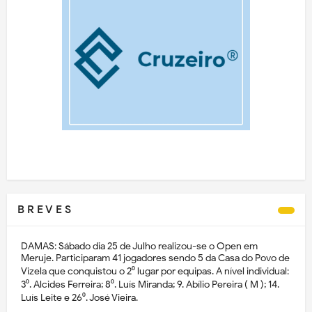
B R E V E S
DAMAS: Sábado dia 25 de Julho realizou-se o Open em
Meruje. Participaram 41 jogadores sendo 5 da Casa do Povo de
Vizela que conquistou o 2⁰ lugar por equipas. A nível individual:
3⁰. Alcides Ferreira; 8⁰. Luís Miranda; 9. Abílio Pereira ( M ); 14.
Luís Leite e 26⁰. José Vieira.