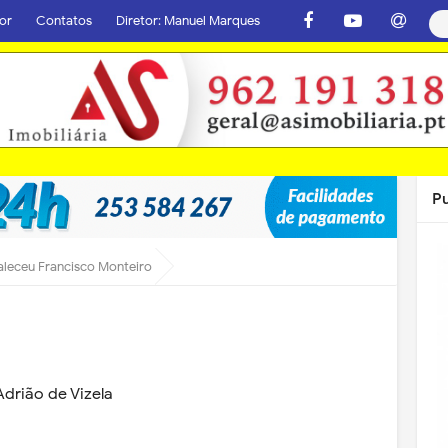
or
Contatos
Diretor: Manuel Marques
P
aleceu Francisco Monteiro
drião de Vizela