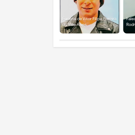
Funeral de Vítor Filipe Pereira
Fale
do Vale Alves
Rodr