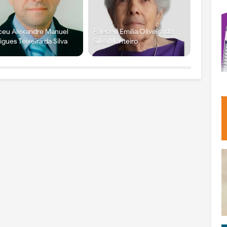
ceu Alexandre Manuel
Faleceu Emília Oliveira da
igues Teixeira da Silva
Silva Monteiro