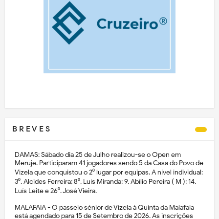
B R E V E S
DAMAS: Sábado dia 25 de Julho realizou-se o Open em
Meruje. Participaram 41 jogadores sendo 5 da Casa do Povo de
Vizela que conquistou o 2⁰ lugar por equipas. A nível individual:
3⁰. Alcides Ferreira; 8⁰. Luís Miranda; 9. Abílio Pereira ( M ); 14.
Luís Leite e 26⁰. José Vieira.
MALAFAIA - O passeio sénior de Vizela à Quinta da Malafaia
está agendado para 15 de Setembro de 2026. As inscrições