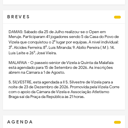
B R E V E S
DAMAS: Sábado dia 25 de Julho realizou-se o Open em
Meruje. Participaram 41 jogadores sendo 5 da Casa do Povo de
Vizela que conquistou o 2⁰ lugar por equipas. A nível individual:
3⁰. Alcides Ferreira; 8⁰. Luís Miranda; 9. Abílio Pereira ( M ); 14.
Luís Leite e 26⁰. José Vieira.
MALAFAIA - O passeio sénior de Vizela à Quinta da Malafaia
está agendado para 15 de Setembro de 2026. As inscrições
abrem na Câmara a 1 de Agosto.
S. SILVESTRE, está agendada a II S. Silvestre de Vizela para a
noite de 23 de Dezembro de 2026. Promovida pela Vizela Corre
com o apoio da Câmara de Vizela e Associação Atletismo
Braga sai da Praça da República às 21 horas.
A G E N D A