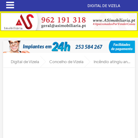
DIGITAL DE VIZELA
Digital de Vizela
Concelho de Vizela
Incêndio atingiu anexo de confeção em Santa Eulália