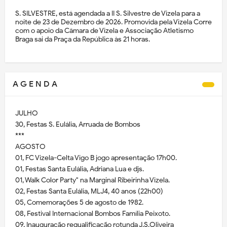
S. SILVESTRE, está agendada a II S. Silvestre de Vizela para a
noite de 23 de Dezembro de 2026. Promovida pela Vizela Corre
com o apoio da Câmara de Vizela e Associação Atletismo
Braga sai da Praça da República às 21 horas.
A G E N D A
JULHO
30, Festas S. Eulália, Arruada de Bombos
***
AGOSTO
01, FC Vizela-Celta Vigo B jogo apresentação 17h00.
01, Festas Santa Eulália, Adriana Lua e djs.
01, Walk Color Party" na Marginal Ribeirinha Vizela.
02, Festas Santa Eulália, MLJ4, 40 anos (22h00)
05, Comemorações 5 de agosto de 1982.
08, Festival Internacional Bombos Família Peixoto.
09, Inauguração requalificação rotunda J.S.Oliveira