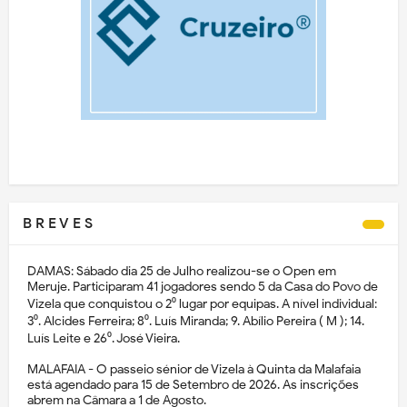
B R E V E S
DAMAS: Sábado dia 25 de Julho realizou-se o Open em
Meruje. Participaram 41 jogadores sendo 5 da Casa do Povo de
Vizela que conquistou o 2⁰ lugar por equipas. A nível individual:
3⁰. Alcides Ferreira; 8⁰. Luís Miranda; 9. Abílio Pereira ( M ); 14.
Luís Leite e 26⁰. José Vieira.
MALAFAIA - O passeio sénior de Vizela à Quinta da Malafaia
está agendado para 15 de Setembro de 2026. As inscrições
abrem na Câmara a 1 de Agosto.