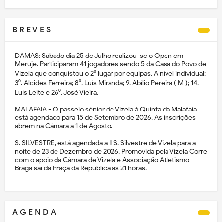
B R E V E S
DAMAS: Sábado dia 25 de Julho realizou-se o Open em
Meruje. Participaram 41 jogadores sendo 5 da Casa do Povo de
Vizela que conquistou o 2⁰ lugar por equipas. A nível individual:
3⁰. Alcides Ferreira; 8⁰. Luís Miranda; 9. Abílio Pereira ( M ); 14.
Luís Leite e 26⁰. José Vieira.
MALAFAIA - O passeio sénior de Vizela à Quinta da Malafaia
está agendado para 15 de Setembro de 2026. As inscrições
abrem na Câmara a 1 de Agosto.
S. SILVESTRE, está agendada a II S. Silvestre de Vizela para a
noite de 23 de Dezembro de 2026. Promovida pela Vizela Corre
com o apoio da Câmara de Vizela e Associação Atletismo
Braga sai da Praça da República às 21 horas.
A G E N D A