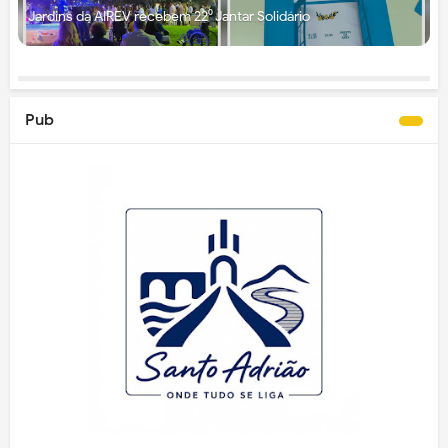
Jardins da AIREV recebem 22⁰ Jantar Solidário
Pub