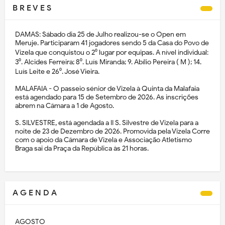
B R E V E S
DAMAS: Sábado dia 25 de Julho realizou-se o Open em
Meruje. Participaram 41 jogadores sendo 5 da Casa do Povo de
Vizela que conquistou o 2⁰ lugar por equipas. A nível individual:
3⁰. Alcides Ferreira; 8⁰. Luís Miranda; 9. Abílio Pereira ( M ); 14.
Luís Leite e 26⁰. José Vieira.
MALAFAIA - O passeio sénior de Vizela à Quinta da Malafaia
está agendado para 15 de Setembro de 2026. As inscrições
abrem na Câmara a 1 de Agosto.
S. SILVESTRE, está agendada a II S. Silvestre de Vizela para a
noite de 23 de Dezembro de 2026. Promovida pela Vizela Corre
com o apoio da Câmara de Vizela e Associação Atletismo
Braga sai da Praça da República às 21 horas.
A G E N D A
AGOSTO