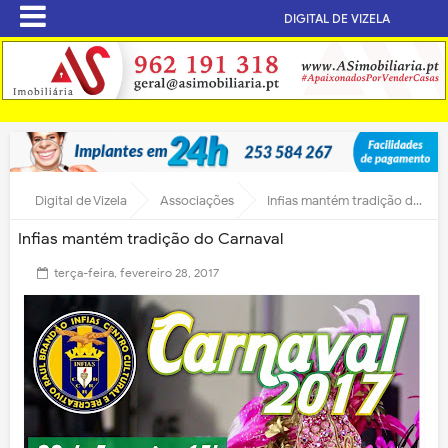
DIGITAL DE VIZELA
Digital de Vizela
Associações
Infias mantém tradição do Carnaval
Infias mantém tradição do Carnaval
terça-feira, fevereiro 28, 2017