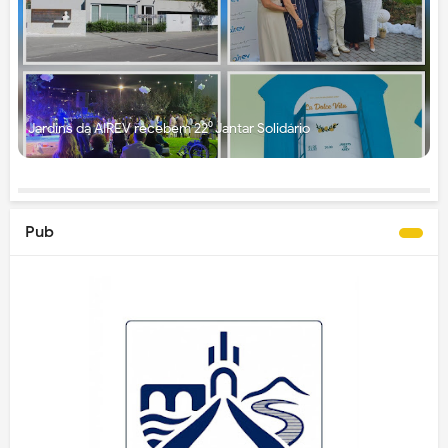
Jardins da AIREV recebem 22⁰ Jantar Solidário
Pub