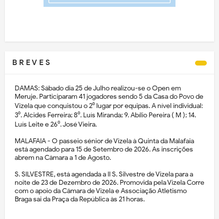
B R E V E S
DAMAS: Sábado dia 25 de Julho realizou-se o Open em
Meruje. Participaram 41 jogadores sendo 5 da Casa do Povo de
Vizela que conquistou o 2⁰ lugar por equipas. A nível individual:
3⁰. Alcides Ferreira; 8⁰. Luís Miranda; 9. Abílio Pereira ( M ); 14.
Luís Leite e 26⁰. José Vieira.
MALAFAIA - O passeio sénior de Vizela à Quinta da Malafaia
está agendado para 15 de Setembro de 2026. As inscrições
abrem na Câmara a 1 de Agosto.
S. SILVESTRE, está agendada a II S. Silvestre de Vizela para a
noite de 23 de Dezembro de 2026. Promovida pela Vizela Corre
com o apoio da Câmara de Vizela e Associação Atletismo
Braga sai da Praça da República às 21 horas.