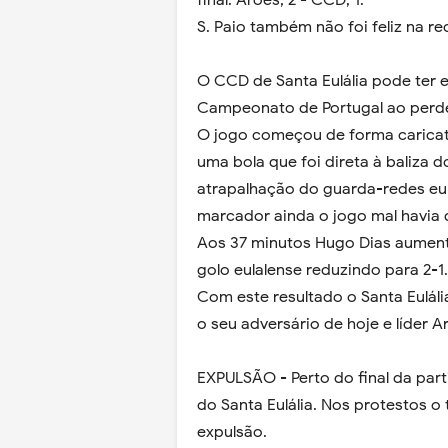
final: Arões, 2 - CCD, 1.
S. Paio também não foi feliz na r
O CCD de Santa Eulália pode ter 
Campeonato de Portugal ao perder
O jogo começou de forma carica
uma bola que foi direta à baliza d
atrapalhação do guarda-redes eul
marcador ainda o jogo mal havia
Aos 37 minutos Hugo Dias aument
golo eulalense reduzindo para 2-1.
Com este resultado o Santa Eulál
o seu adversário de hoje e líder A
EXPULSÃO - Perto do final da par
do Santa Eulália. Nos protestos 
expulsão.