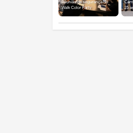
Reunião de segurança do
Câma
Walk Color Party
25 a