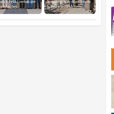
ra distribui verbas por
Requalificação da escola de
ssociações
S. Paio em curso