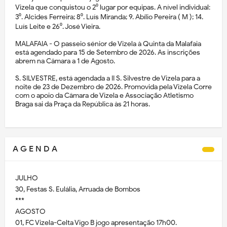
Vizela que conquistou o 2⁰ lugar por equipas. A nível individual:
3⁰. Alcides Ferreira; 8⁰. Luís Miranda; 9. Abílio Pereira ( M ); 14.
Luís Leite e 26⁰. José Vieira.
MALAFAIA - O passeio sénior de Vizela à Quinta da Malafaia
está agendado para 15 de Setembro de 2026. As inscrições
abrem na Câmara a 1 de Agosto.
S. SILVESTRE, está agendada a II S. Silvestre de Vizela para a
noite de 23 de Dezembro de 2026. Promovida pela Vizela Corre
com o apoio da Câmara de Vizela e Associação Atletismo
Braga sai da Praça da República às 21 horas.
A G E N D A
JULHO
30, Festas S. Eulália, Arruada de Bombos
***
AGOSTO
01, FC Vizela-Celta Vigo B jogo apresentação 17h00.