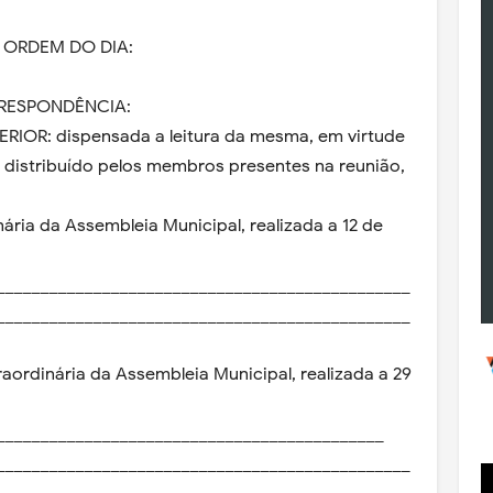
 ORDEM DO DIA:
RRESPONDÊNCIA:
RIOR: dispensada a leitura da mesma, em virtude
e distribuído pelos membros presentes na reunião,
inária da Assembleia Municipal, realizada a 12 de
_______________________________________________
_______________________________________________
xtraordinária da Assembleia Municipal, realizada a 29
____________________________________________
_______________________________________________