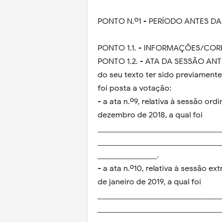
PONTO N.º1 - PERÍODO ANTES DA
PONTO 1.1. - INFORMAÇÕES/CO
PONTO 1.2. - ATA DA SESSÃO ANTE
do seu texto ter sido previament
foi posta a votação:
- a ata n.º9, relativa à sessão ord
dezembro de 2018, a qual foi
_______________________________
_______________________________
_______________.
- a ata n.º10, relativa à sessão e
de janeiro de 2019, a qual foi
_______________________________
_______________________________