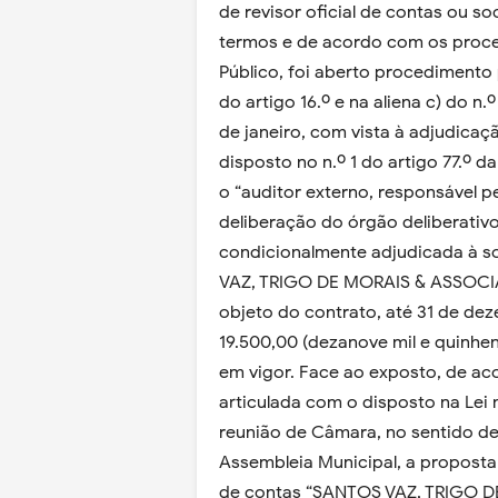
de revisor oficial de contas ou so
termos e de acordo com os proc
Público, foi aberto procedimento p
do artigo 16.º e na aliena c) do n.
de janeiro, com vista à adjudica
disposto no n.º 1 do artigo 77.º d
o “auditor externo, responsável p
deliberação do órgão deliberativo
condicionalmente adjudicada à so
VAZ, TRIGO DE MORAIS & ASSOCIA
objeto do contrato, até 31 de dez
19.500,00 (dezanove mil e quinhent
em vigor. Face ao exposto, de aco
articulada com o disposto na Lei 
reunião de Câmara, no sentido de
Assembleia Municipal, a proposta
de contas “SANTOS VAZ, TRIGO D