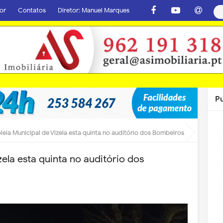
or
Contatos
Diretor: Manuel Marques
P
eia Municipal de Vizela esta quinta no auditório dos Bombeiros
ela esta quinta no auditório dos