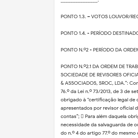
_______________.
PONTO 1.3. – VOTOS LOUVOR/
PONTO 1.4. - PERÍODO DESTINA
PONTO N.º2 - PERÍODO DA ORDE
PONTO N.º2.1 DA ORDEM DE TR
SOCIEDADE DE REVISORES OFICIA
& ASSOCIADOS, SROC, LDA.”: Cons
76.º da Lei n.º 73/2013, de 3 de s
obrigado à “certificação legal de
apresentados por revisor oficial 
contas”;  Para além daquela obr
necessidade da salvaguarda de 
do n.º 4 do artigo 77.º do mesmo d