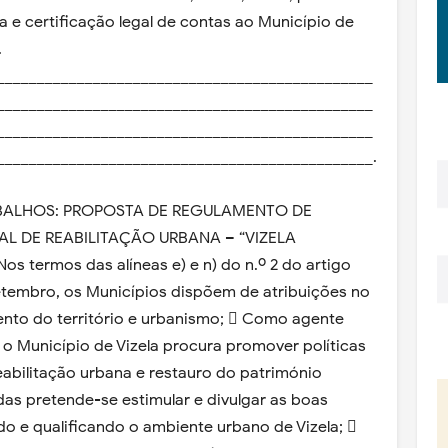
a e certificação legal de contas ao Município de
.
_______________________________________________
_______________________________________________
_______________________________________________
_______________________________________________.
ABALHOS: PROPOSTA DE REGULAMENTO DE
AL DE REABILITAÇÃO URBANA – “VIZELA
os termos das alíneas e) e n) do n.º 2 do artigo
 setembro, os Municípios dispõem de atribuições no
nto do território e urbanismo;  Como agente
o Município de Vizela procura promover políticas
eabilitação urbana e restauro do património
das pretende-se estimular e divulgar as boas
do e qualificando o ambiente urbano de Vizela; 