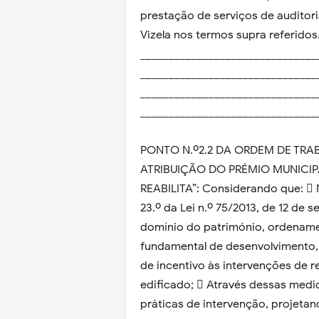
prestação de serviços de auditori
Vizela nos termos supra referidos
_______________________________
_______________________________
_______________________________
_______________________________
PONTO N.º2.2 DA ORDEM DE TR
ATRIBUIÇÃO DO PRÉMIO MUNICIP
REABILITA”: Considerando que:  N
23.º da Lei n.º 75/2013, de 12 de
domínio do património, ordename
fundamental de desenvolvimento, 
de incentivo às intervenções de r
edificado;  Através dessas medi
práticas de intervenção, projetan