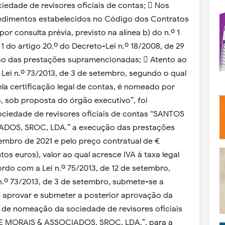
ciedade de revisores oficiais de contas;  Nos
edimentos estabelecidos no Código dos Contratos
or consulta prévia, previsto na alínea b) do n.º 1
º 1 do artigo 20.º do Decreto-Lei n.º 18/2008, de 29
ção das prestações supramencionadas;  Atento ao
a Lei n.º 73/2013, de 3 de setembro, segundo o qual
ela certificação legal de contas, é nomeado por
, sob proposta do órgão executivo”, foi
ciedade de revisores oficiais de contas “SANTOS
DOS, SROC, LDA.” a execução das prestações
embro de 2021 e pelo preço contratual de €
os euros), valor ao qual acresce IVA à taxa legal
rdo com a Lei n.º 75/2013, de 12 de setembro,
n.º 73/2013, de 3 de setembro, submete-se a
 aprovar e submeter a posterior aprovação da
 de nomeação da sociedade de revisores oficiais
E MORAIS & ASSOCIADOS, SROC, LDA.”, para a