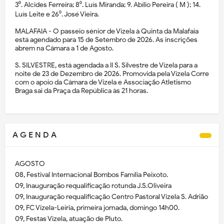
3⁰. Alcides Ferreira; 8⁰. Luís Miranda; 9. Abílio Pereira ( M ); 14.
Luís Leite e 26⁰. José Vieira.
MALAFAIA - O passeio sénior de Vizela à Quinta da Malafaia
está agendado para 15 de Setembro de 2026. As inscrições
abrem na Câmara a 1 de Agosto.
S. SILVESTRE, está agendada a II S. Silvestre de Vizela para a
noite de 23 de Dezembro de 2026. Promovida pela Vizela Corre
com o apoio da Câmara de Vizela e Associação Atletismo
Braga sai da Praça da República às 21 horas.
A G E N D A
AGOSTO
08, Festival Internacional Bombos Família Peixoto.
09, Inauguração requalificação rotunda J.S.Oliveira
09, Inauguração requalificação Centro Pastoral Vizela S. Adrião
09, FC Vizela-Leiria, primeira jornada, domingo 14h00.
09, Festas Vizela, atuação de Pluto.