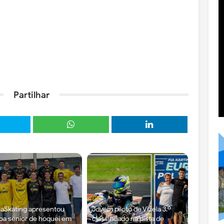
Partilhar
laSkating apresentou
Jovem piloto de Vizela 3.º
pa sénior de hóquei em
classificado na pista de