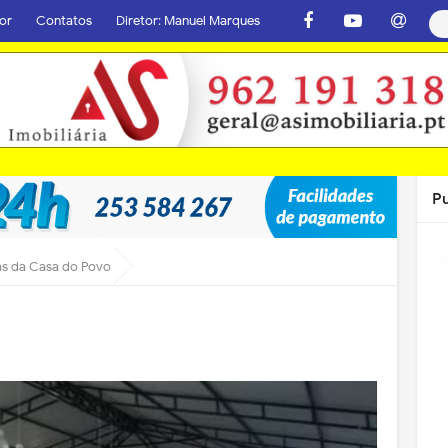
or
Contatos
Diretor: Manuel Marques
P
s da Casa do Povo