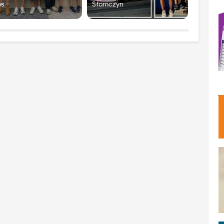
ns
Słomczyn