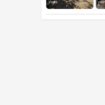
Vizela
pati