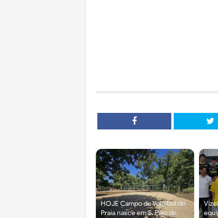
HOJE Campo de Voleibol de
Vize
Praia nasce em S. Paio de
equi