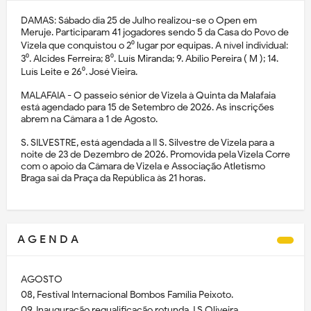
DAMAS: Sábado dia 25 de Julho realizou-se o Open em
Meruje. Participaram 41 jogadores sendo 5 da Casa do Povo de
Vizela que conquistou o 2⁰ lugar por equipas. A nível individual:
3⁰. Alcides Ferreira; 8⁰. Luís Miranda; 9. Abílio Pereira ( M ); 14.
Luís Leite e 26⁰. José Vieira.
MALAFAIA - O passeio sénior de Vizela à Quinta da Malafaia
está agendado para 15 de Setembro de 2026. As inscrições
abrem na Câmara a 1 de Agosto.
S. SILVESTRE, está agendada a II S. Silvestre de Vizela para a
noite de 23 de Dezembro de 2026. Promovida pela Vizela Corre
com o apoio da Câmara de Vizela e Associação Atletismo
Braga sai da Praça da República às 21 horas.
A G E N D A
AGOSTO
08, Festival Internacional Bombos Família Peixoto.
09, Inauguração requalificação rotunda J.S.Oliveira