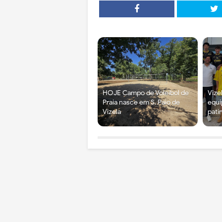
HOJE Campo de Voleibol de
Vize
Praia nasce em S. Paio de
equi
Vizela
pati