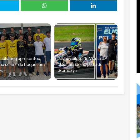
laSkating apresentou
Jovem piloto de Vizela 3.º
pa sénior de hóquei em
classificado na pista de
ns
Słomczyn