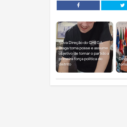
Nova Direção do CHEGA
Braga toma posse e assume
objetivo de tornar o partido a
primeira força política do
Diri
distrito
tom