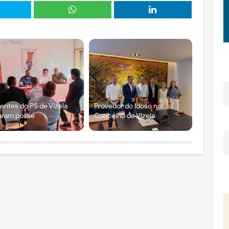
gentes do PS de Vizela
Provedor do Idoso no
aram posse
Concelho de Vizela