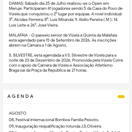
DAMAS: Sábado dia 25 de Julho realizou-se o Open em
Meruje. Participaram 41 jogadores sendo 5 da Casa do Povo de
Vizela que conquistou o 2⁰ lugar por equipas. A nível individual:
3⁰. Alcides Ferreira; 8⁰. Luís Miranda; 9. Abílio Pereira ( M ); 14.
Luís Leite e 26⁰. José Vieira.
MALAFAIA - O passeio sénior de Vizela à Quinta da Malafaia
está agendado para 15 de Setembro de 2026. As inscrições
abrem na Câmara a 1 de Agosto.
S. SILVESTRE, está agendada a II S. Silvestre de Vizela para a
noite de 23 de Dezembro de 2026. Promovida pela Vizela Corre
com o apoio da Câmara de Vizela e Associação Atletismo
Braga sai da Praça da República às 21 horas.
A G E N D A
AGOSTO
08, Festival Internacional Bombos Família Peixoto.
09, Inauguração requalificação rotunda J.S.Oliveira