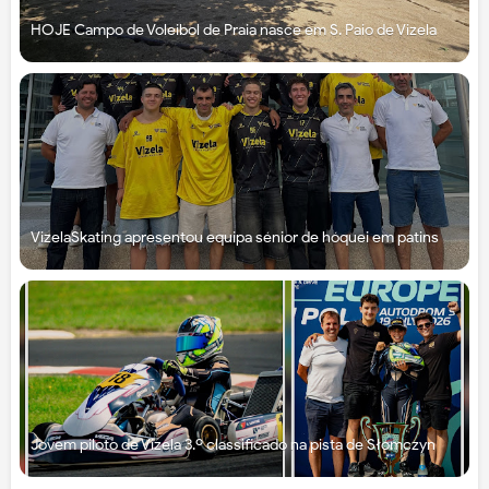
HOJE Campo de Voleibol de Praia nasce em S. Paio de Vizela
VizelaSkating apresentou equipa sénior de hóquei em patins
Jovem piloto de Vizela 3.º classificado na pista de Słomczyn