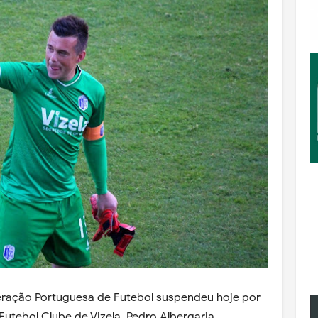
eração Portuguesa de Futebol suspendeu hoje por
Futebol Clube de Vizela, Pedro Albergaria.