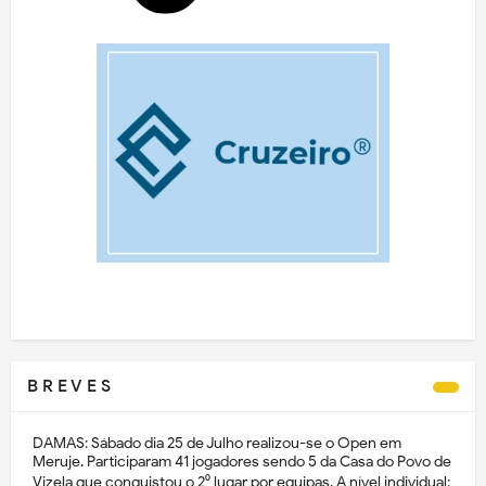
B R E V E S
DAMAS: Sábado dia 25 de Julho realizou-se o Open em
Meruje. Participaram 41 jogadores sendo 5 da Casa do Povo de
Vizela que conquistou o 2⁰ lugar por equipas. A nível individual: