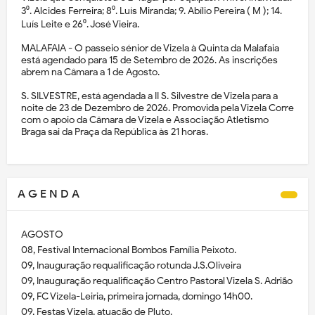
3⁰. Alcides Ferreira; 8⁰. Luís Miranda; 9. Abílio Pereira ( M ); 14.
Luís Leite e 26⁰. José Vieira.
MALAFAIA - O passeio sénior de Vizela à Quinta da Malafaia
está agendado para 15 de Setembro de 2026. As inscrições
abrem na Câmara a 1 de Agosto.
S. SILVESTRE, está agendada a II S. Silvestre de Vizela para a
noite de 23 de Dezembro de 2026. Promovida pela Vizela Corre
com o apoio da Câmara de Vizela e Associação Atletismo
Braga sai da Praça da República às 21 horas.
A G E N D A
AGOSTO
08, Festival Internacional Bombos Família Peixoto.
09, Inauguração requalificação rotunda J.S.Oliveira
09, Inauguração requalificação Centro Pastoral Vizela S. Adrião
09, FC Vizela-Leiria, primeira jornada, domingo 14h00.
09, Festas Vizela, atuação de Pluto.